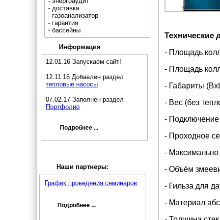
- энергоаудит
- доставка
- газоанализатор
- гарантия
- бассейны
Технические 
Информация
- Площадь колл
12.01.16 Запускаем сайт!
- Площадь колле
12.11.16 Добавлен раздел
тепловые насосы
- Габариты (Вх
07.02.17 Заполнен раздел
- Вес (без тепл
Портфолио
- Подключение
Подробнее ...
- Проходное се
- Максимально 
Наши партнеры:
- Объём змееви
График проведения семинаров
- Гильза для д
- Материал абс
Подробнее ...
- Толщина стек