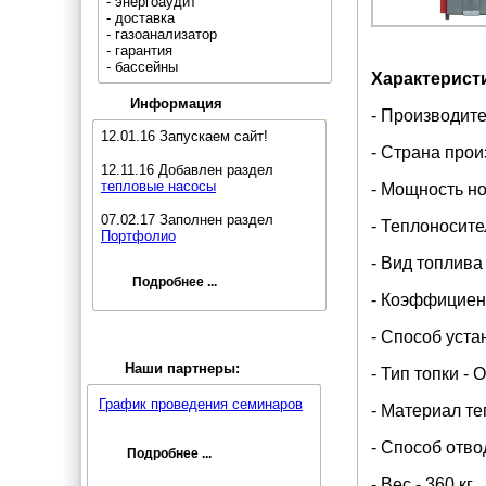
- энергоаудит
- доставка
- газоанализатор
- гарантия
- бассейны
Характерист
Информация
- Производит
12.01.16 Запускаем сайт!
- Страна прои
12.11.16 Добавлен раздел
тепловые насосы
- Мощность но
07.02.17 Заполнен раздел
- Теплоносите
Портфолио
- Вид топлива
Подробнее ...
- Коэффициент
- Способ уста
Наши партнеры:
- Тип топки - 
График проведения семинаров
- Материал те
- Способ отво
Подробнее ...
- Вес - 360 кг